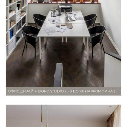
ОФИС ДИЗАЙН-БЮРО STUDIO 25 В ДОМЕ НАРКОМФИНА (ДО РЕКОНСТРУКЦИИ)