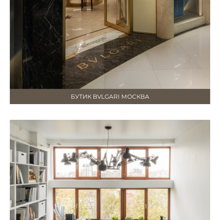
БУТИК BVLGARI МОСКВА