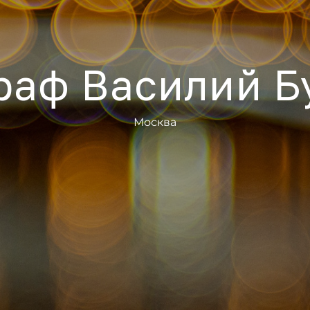
раф Василий Б
Москва