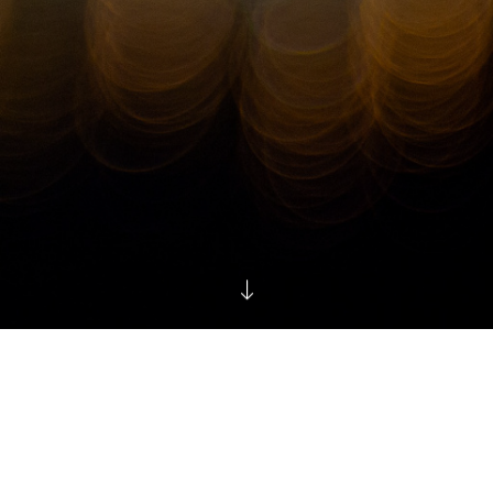
© Василий Буланов
Сайт от
wfolio